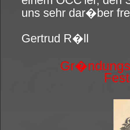
einem OCC'ler, den 
uns sehr dar�ber fr
Gertrud R�ll
Gr�ndungs
Fest